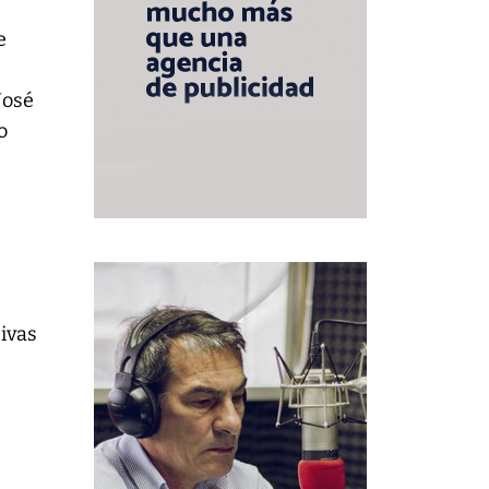
e
José
o
tivas