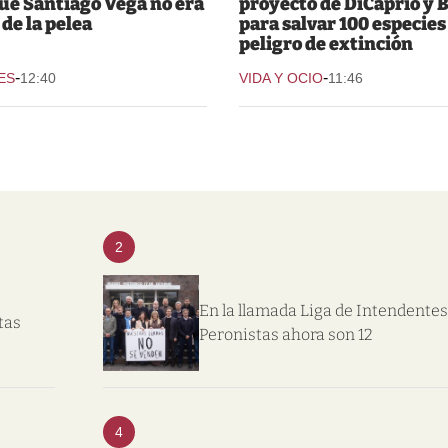
que Santiago Vega no era
proyecto de DiCaprio y 
 de la pelea
para salvar 100 especies
peligro de extinción
-
-
ES
12:40
VIDA Y OCIO
11:46
2
En la llamada Liga de Intendentes
tas
Peronistas ahora son 12
4