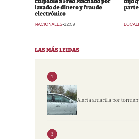
culpable a Fred Machado por
dijo 
lavado de dinero y fraude
parte
electrónico
-
NACIONALES
12:59
LOCAL
LAS MÁS LEIDAS
1
Alerta amarilla por tormen
3