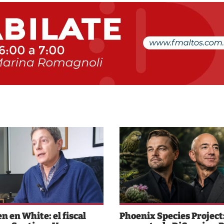
n en White: el fiscal
Phoenix Species Project: