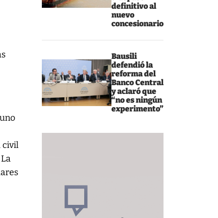
definitivo al
nuevo
concesionario
as
Bausili
defendió la
reforma del
Banco Central
y aclaró que
“no es ningún
experimento”
 uno
civil
 La
lares