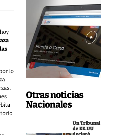
 hoy
laza
das
 por lo
aza
rzas.
Otras noticias
nes
Nacionales
rbita
itorio
Un Tribunal
de EE.UU
declaró