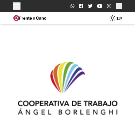
Buscar:
13º