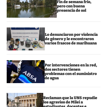
Fin de semana frío,
pero con buena
presencia de sol
Lo denunciaron por violencia
de género y le encontraron
varios frascos de marihuana
Por intervenciones en la red,
dos sectores tienen
problemas con el suministro
de agua
Reclaman que la UNS repudie
los agravios de Milei a
estudiantes, docentes e