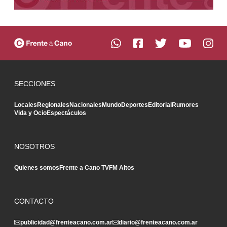
SECCIONES
Locales
Regionales
Nacionales
Mundo
Deportes
Editorial
Rumores
Vida y Ocio
Espectáculos
NOSOTROS
Quienes somos
Frente a Cano TV
FM Altos
CONTACTO
publicidad@frenteacano.com.ar
diario@frenteacano.com.ar