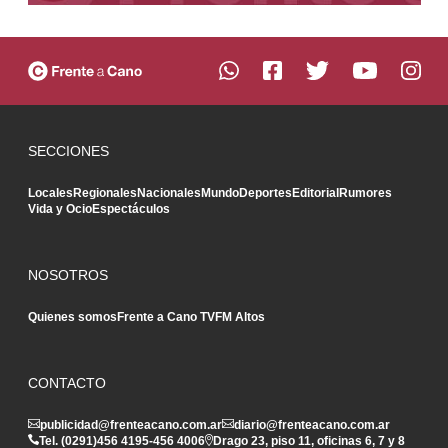
SECCIONES
Locales
Regionales
Nacionales
Mundo
Deportes
Editorial
Rumores
Vida y Ocio
Espectáculos
NOSOTROS
Quienes somos
Frente a Cano TV
FM Altos
CONTACTO
publicidad@frenteacano.com.ar
diario@frenteacano.com.ar
Tel. (0291)
456 4195
-
456 4006
Drago 23, piso 11, oficinas 6, 7 y 8