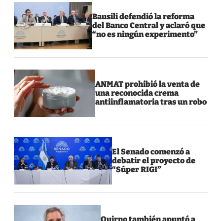
Bausili defendió la reforma
del Banco Central y aclaró que
“no es ningún experimento”
ANMAT prohibió la venta de
una reconocida crema
antiinflamatoria tras un robo
El Senado comenzó a
debatir el proyecto de
“Súper RIGI”
Quirno también apuntó a