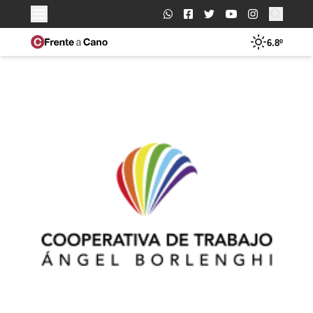
Buscar:
6.8º