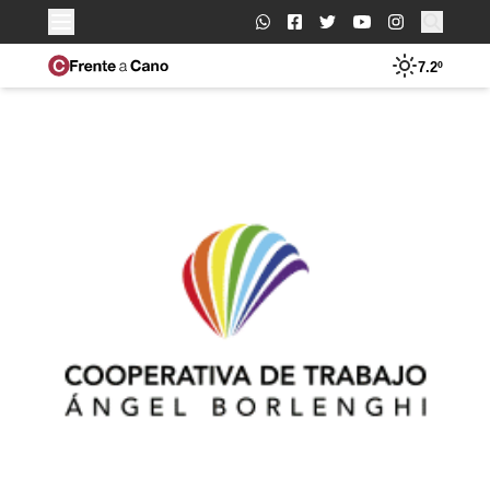
Buscar:
7.2º