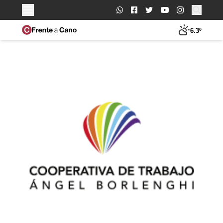
Buscar:
6.3º