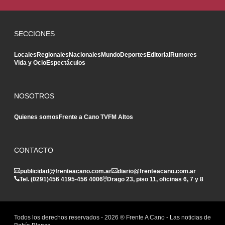
SECCIONES
Locales
Regionales
Nacionales
Mundo
Deportes
Editorial
Rumores
Vida y Ocio
Espectáculos
NOSOTROS
Quienes somos
Frente a Cano TV
FM Altos
CONTACTO
publicidad@frenteacano.com.ar
diario@frenteacano.com.ar
Tel. (0291)
456 4195
-
456 4006
Drago 23, piso 11, oficinas 6, 7 y 8
Todos los derechos reservados -
2026
® Frente A Cano - Las noticias de