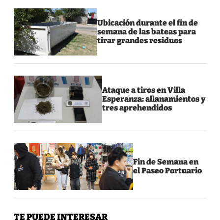
Ubicación durante el fin de
semana de las bateas para
tirar grandes residuos
Ataque a tiros en Villa
Esperanza: allanamientos y
tres aprehendidos
Fin de Semana en
el Paseo Portuario
TE PUEDE INTERESAR