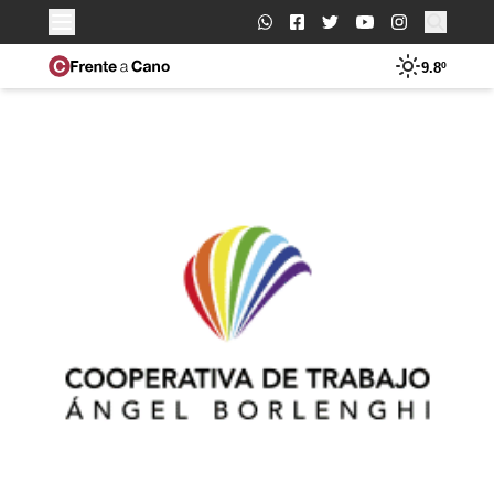
Buscar:
9.8º