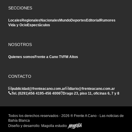
SECCIONES
Locales
Regionales
Nacionales
Mundo
Deportes
Editorial
Rumores
Vida y Ocio
Espectáculos
NOSOTROS
Quienes somos
Frente a Cano TV
FM Altos
CONTACTO
publicidad@frenteacano.com.ar
diario@frenteacano.com.ar
Tel. (0291)
456 4195
-
456 4006
Drago 23, piso 11, oficinas 6, 7 y 8
Todos los derechos reservados -
2026
® Frente A Cano - Las noticias de
Bahía Blanca
Diseño y desarrollo:
Magolla estudio