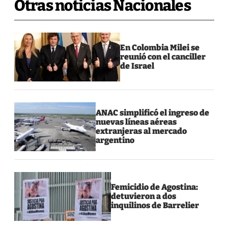
Otras noticias Nacionales
En Colombia Milei se
reunió con el canciller
de Israel
ANAC simplificó el ingreso de
nuevas líneas aéreas
extranjeras al mercado
argentino
Femicidio de Agostina:
detuvieron a dos
inquilinos de Barrelier