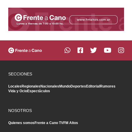
SECCIONES
Locales
Regionales
Nacionales
Mundo
Deportes
Editorial
Rumores
Vida y Ocio
Espectáculos
NOSOTROS
Quienes somos
Frente a Cano TV
FM Altos