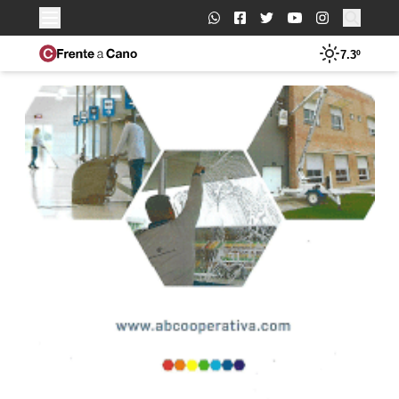
Buscar:
7.3º