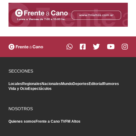
SECCIONES
Locales
Regionales
Nacionales
Mundo
Deportes
Editorial
Rumores
Vida y Ocio
Espectáculos
NOSOTROS
Quienes somos
Frente a Cano TV
FM Altos