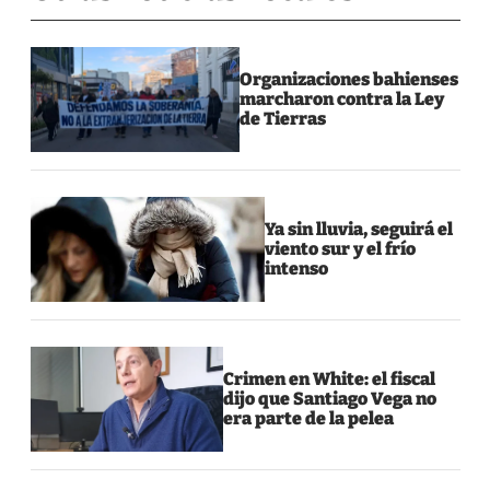
Organizaciones bahienses
marcharon contra la Ley
de Tierras
Ya sin lluvia, seguirá el
viento sur y el frío
intenso
Crimen en White: el fiscal
dijo que Santiago Vega no
era parte de la pelea