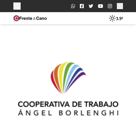
Buscar:
3.5º