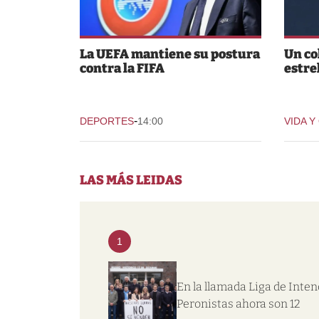
La UEFA mantiene su postura
Un co
contra la FIFA
estre
-
DEPORTES
14:00
VIDA Y
LAS MÁS LEIDAS
1
En la llamada Liga de Inte
Peronistas ahora son 12