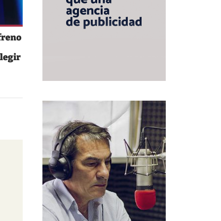
freno
legir