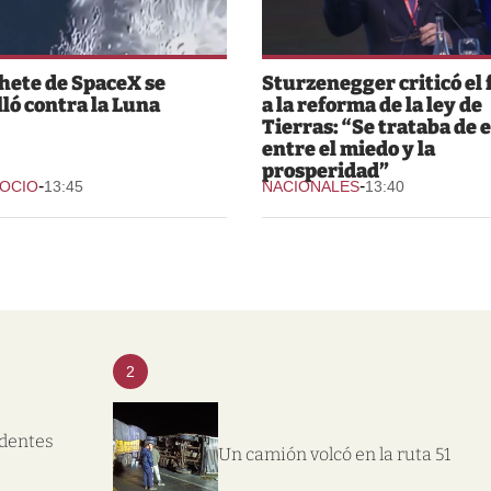
hete de SpaceX se
Sturzenegger criticó el 
lló contra la Luna
a la reforma de la ley de
Tierras: “Se trataba de e
entre el miedo y la
prosperidad”
-
-
 OCIO
13:45
NACIONALES
13:40
2
ndentes
Un camión volcó en la ruta 51