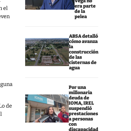
r
Vega no
era parte
n el
de la
even
pelea
ABSA detalló
a
cómo avanza
la
construcción
de las
cisternas de
agua
alguna
Por una
millonaria
deuda de
IOMA, IREL
Lo de
suspendió
l
prestaciones
a personas
con
discapacidad