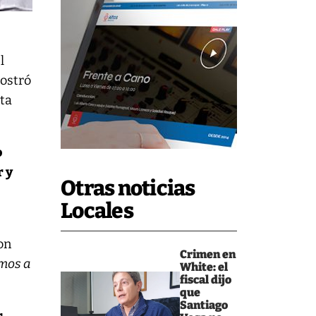
l
ostró
lta
o
r y
Otras noticias
Locales
on
Crimen en
emos a
White: el
fiscal dijo
que
Santiago