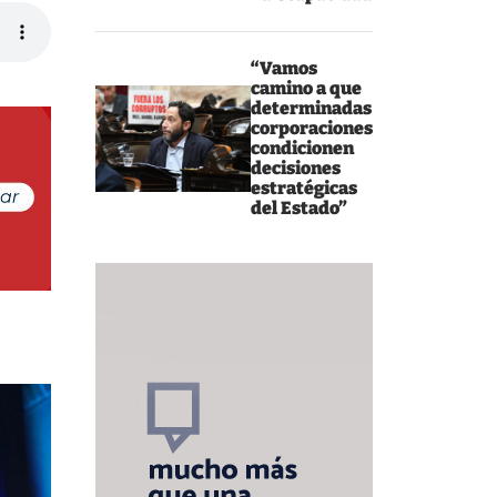
“Vamos
camino a que
determinadas
corporaciones
condicionen
decisiones
estratégicas
del Estado”