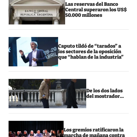
Las reservas del Banco
Central superaron los US$
50.000 millones
Caputo tildó de “tarados” a
los sectores de la oposición
que “hablan de la industria”
De los dos lados
del mostrador…
Los gremios ratificaron la
marcha de mañana contra