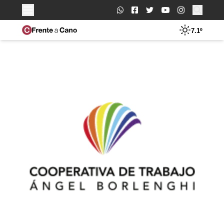
Buscar:
7.1º