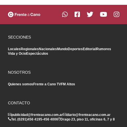
SECCIONES
Locales
Regionales
Nacionales
Mundo
Deportes
Editorial
Rumores
Vida y Ocio
Espectáculos
NOSOTROS
Quienes somos
Frente a Cano TV
FM Altos
CONTACTO
publicidad@frenteacano.com.ar
diario@frenteacano.com.ar
Tel. (0291)
456 4195
-
456 4006
Drago 23, piso 11, oficinas 6, 7 y 8