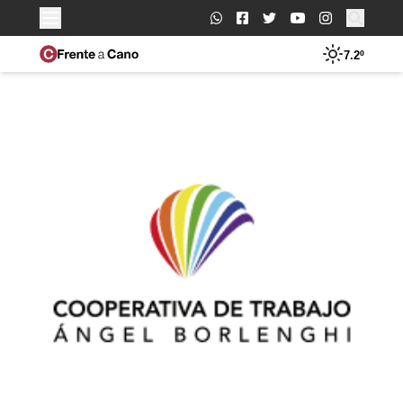
Buscar:
7.2º