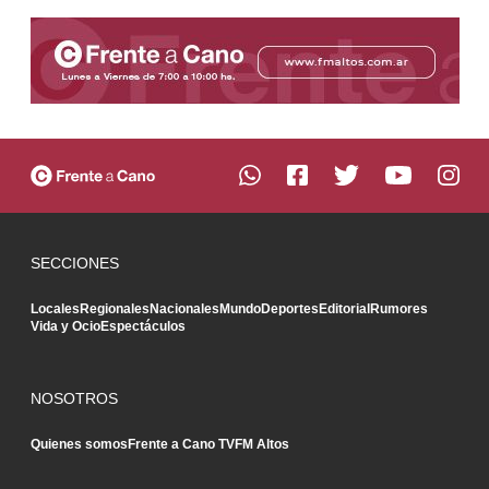
SECCIONES
Locales
Regionales
Nacionales
Mundo
Deportes
Editorial
Rumores
Vida y Ocio
Espectáculos
NOSOTROS
Quienes somos
Frente a Cano TV
FM Altos