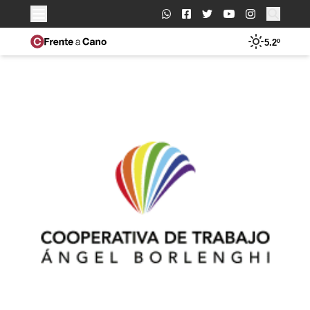
Buscar:
5.2º