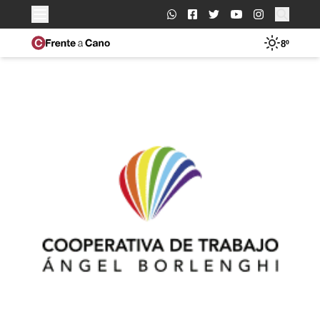
Buscar:
8º