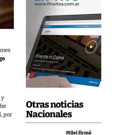
lunes
go
 y
Otras noticias
ebe
Nacionales
, por
Milei firmó