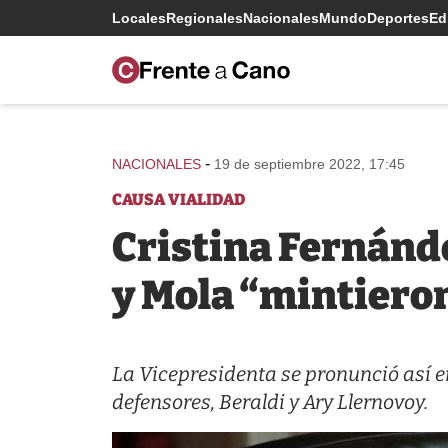
Locales
Regionales
Nacionales
Mundo
Deportes
Edi
-
NACIONALES
19 de septiembre 2022, 17:45
CAUSA VIALIDAD
Cristina Fernánd
y Mola “mintier
La Vicepresidenta se pronunció así en
defensores, Beraldi y Ary Llernovoy.