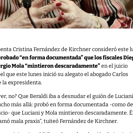
denta Cristina Fernández de Kirchner consideró este 
robado “en forma documentada” que los fiscales Die
Sergio Mola “mintieron descaradamente”
en el juicio
 el que este lunes inició su alegato el abogado Carlos
e la expresidenta.
ayer, no? Que Beraldi iba a desnudar el guión de Luciani
mucho más allá: probó en forma documentada -como d
icio- que Luciani y Mola mintieron descaradamente. Él
llamó mala praxis”, tuiteó Fernández de Kirchner.