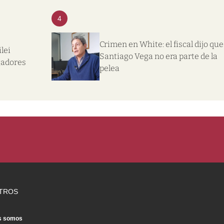
4
Crimen en White: el fiscal dijo que
lei
Santiago Vega no era parte de la
gadores
pelea
TROS
s somos