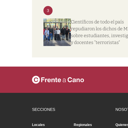
3
Científicos de todo el país
repudiaron los dichos de Mi
sobre estudiantes, investi
y docentes “terroristas”
SECCIONES
NOSO
Locales
Regionales
Quiene