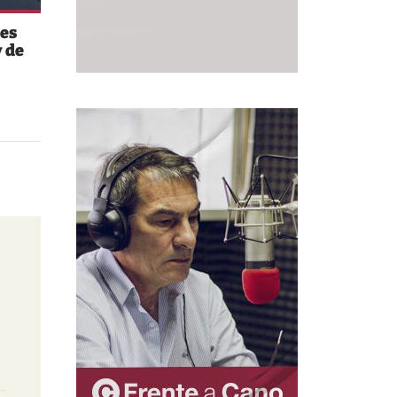
es
 de