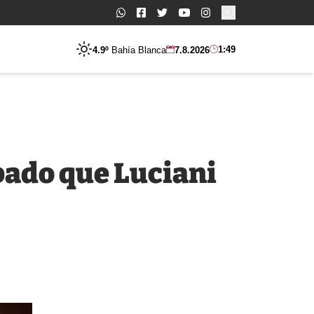
Buscar:
1:49
4.9º
Bahía Blanca
7.8.2026
bado que Luciani