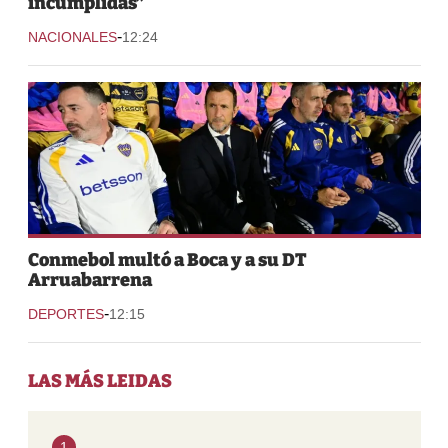
incumplidas”
-
NACIONALES
12:24
Conmebol multó a Boca y a su DT
Arruabarrena
-
DEPORTES
12:15
LAS MÁS LEIDAS
1