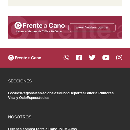
SECCIONES
Locales
Regionales
Nacionales
Mundo
Deportes
Editorial
Rumores
Vida y Ocio
Espectáculos
NOSOTROS
Quienes somos
Frente a Cano TV
FM Altos