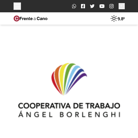
Buscar:
9.8º