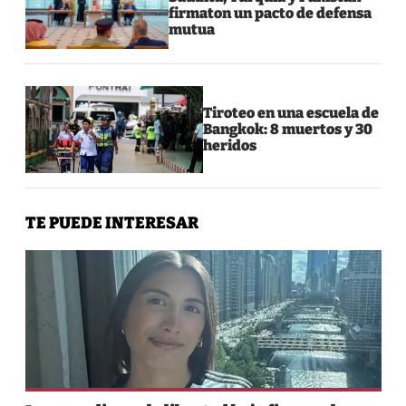
firmaton un pacto de defensa
mutua
Tiroteo en una escuela de
Bangkok: 8 muertos y 30
heridos
TE PUEDE INTERESAR