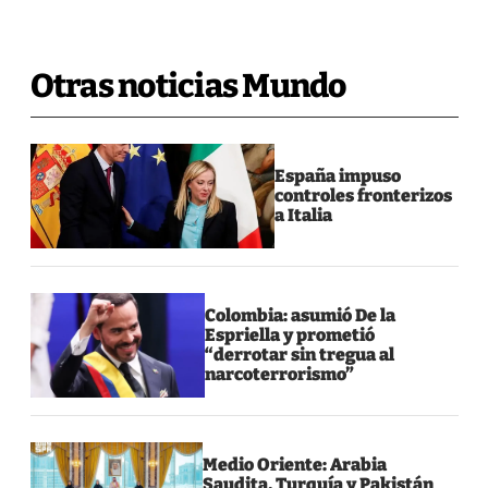
Otras noticias Mundo
España impuso
controles fronterizos
a Italia
Colombia: asumió De la
Espriella y prometió
“derrotar sin tregua al
narcoterrorismo”
Medio Oriente: Arabia
Saudita, Turquía y Pakistán