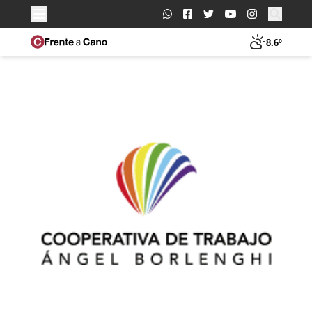
Buscar:
8.6º