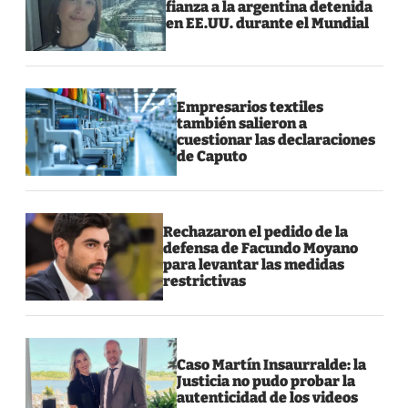
fianza a la argentina detenida
en EE.UU. durante el Mundial
Empresarios textiles
también salieron a
cuestionar las declaraciones
de Caputo
Rechazaron el pedido de la
defensa de Facundo Moyano
para levantar las medidas
restrictivas
Caso Martín Insaurralde: la
Justicia no pudo probar la
autenticidad de los videos