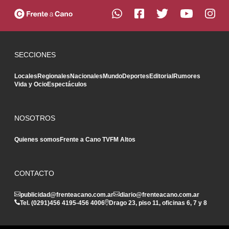
SECCIONES
Locales
Regionales
Nacionales
Mundo
Deportes
Editorial
Rumores
Vida y Ocio
Espectáculos
NOSOTROS
Quienes somos
Frente a Cano TV
FM Altos
CONTACTO
publicidad@frenteacano.com.ar
diario@frenteacano.com.ar
Tel. (0291)
456 4195
-
456 4006
Drago 23, piso 11, oficinas 6, 7 y 8