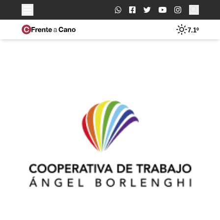
Buscar:
7.1º