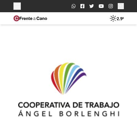
Buscar:
2.9º