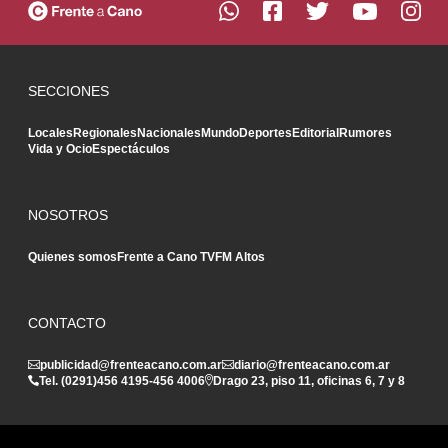
SECCIONES
Locales
Regionales
Nacionales
Mundo
Deportes
Editorial
Rumores
Vida y Ocio
Espectáculos
NOSOTROS
Quienes somos
Frente a Cano TV
FM Altos
CONTACTO
publicidad@frenteacano.com.ar
diario@frenteacano.com.ar
Tel. (0291)
456 4195
-
456 4006
Drago 23, piso 11, oficinas 6, 7 y 8