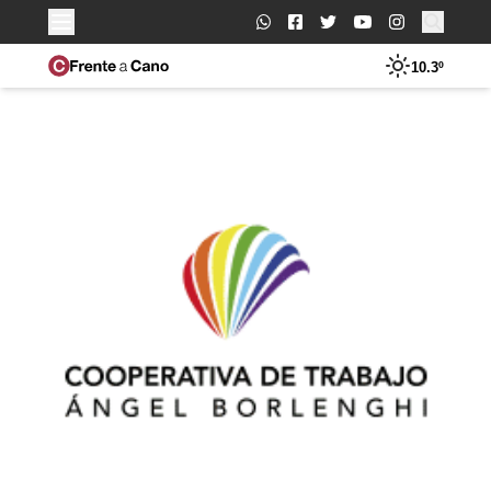
Buscar:
10.3º