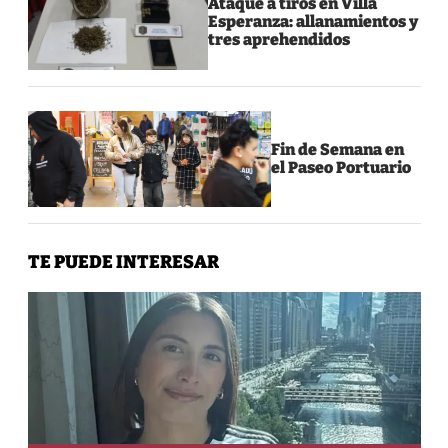
Ataque a tiros en Villa
Esperanza: allanamientos y
tres aprehendidos
Fin de Semana en
el Paseo Portuario
TE PUEDE INTERESAR