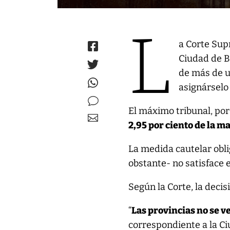
L
a Corte Sup
Ciudad de B
de más de u
asignárselo
El máximo tribunal, po
2,95 por ciento de la m
La medida cautelar obli
obstante- no satisface e
Según la Corte, la decis
“
Las provincias no se v
correspondiente a la C