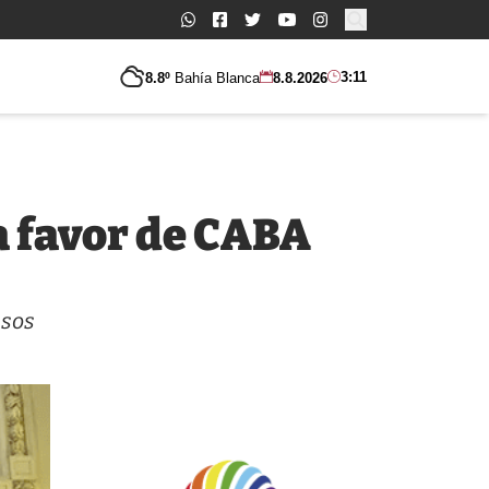
Buscar:
3:11
8.8º
Bahía Blanca
8.8.2026
a favor de CABA
asos