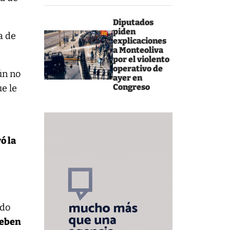
Diputados
piden
a de
explicaciones
a Monteoliva
por el violento
operativo de
ún no
ayer en
Congreso
ue le
ó la
.
ado
deben