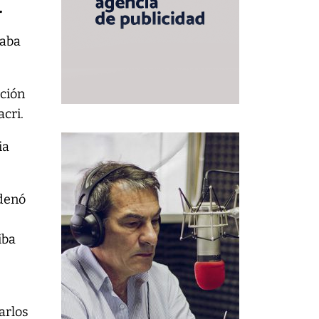
.
naba
ación
cri.
ia
rdenó
iba
arlos