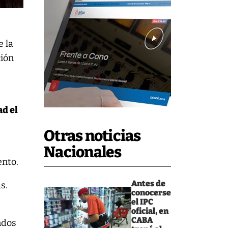
e la
ción
ad el
Otras noticias
Nacionales
ento.
Antes de
s.
conocerse
el IPC
oficial, en
CABA
ndos