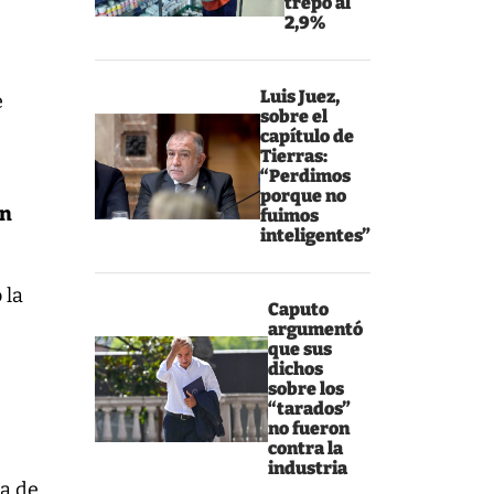
trepó al
2,9%
Luis Juez,
e
sobre el
capítulo de
Tierras:
“Perdimos
porque no
en
fuimos
inteligentes”
 la
Caputo
argumentó
que sus
dichos
sobre los
“tarados”
no fueron
contra la
industria
ia de