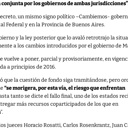
conjunta por los gobiernos de ambas jurisdicciones”
decreto, un mismo signo político –Cambiemos- gober
tal Federal y en la Provincia de Buenos Aires.
bierno y la ley posterior que lo avaló retrotrajo la situ
mente a los cambios introducidos por el gobierno de Ma
rte vuelve a poner, parcial y provisoriamente, en vigenc
da a principios de 2016.
ó que la cuestión de fondo siga tramitándose, pero o
ue
“se morigera, por esta vía, el riesgo que enfrentan
sta tanto se dicte el fallo final, uno de los estados rec
ntregar más recursos coparticipados de los que en
”.
 los jueces Horacio Rosatti, Carlos Rosenkrantz, Juan C