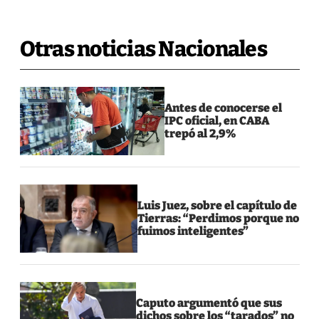
Otras noticias Nacionales
Antes de conocerse el
IPC oficial, en CABA
trepó al 2,9%
Luis Juez, sobre el capítulo de
Tierras: “Perdimos porque no
fuimos inteligentes”
Caputo argumentó que sus
dichos sobre los “tarados” no