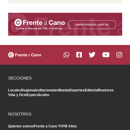
SECCIONES
Locales
Regionales
Nacionales
Mundo
Deportes
Editorial
Rumores
Vida y Ocio
Espectáculos
NOSOTROS
Quienes somos
Frente a Cano TV
FM Altos