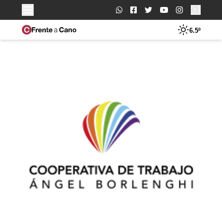
Buscar:
6.5º