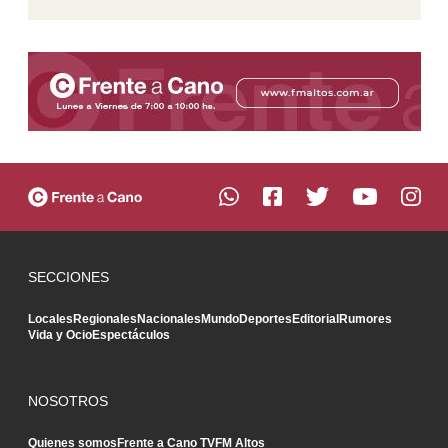
SECCIONES
Locales
Regionales
Nacionales
Mundo
Deportes
Editorial
Rumores
Vida y Ocio
Espectáculos
NOSOTROS
Quienes somos
Frente a Cano TV
FM Altos