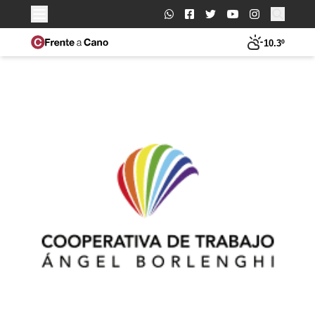
Buscar:
10.3º