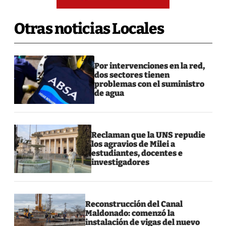
Otras noticias Locales
Por intervenciones en la red,
dos sectores tienen
problemas con el suministro
de agua
Reclaman que la UNS repudie
los agravios de Milei a
estudiantes, docentes e
investigadores
Reconstrucción del Canal
Maldonado: comenzó la
instalación de vigas del nuevo