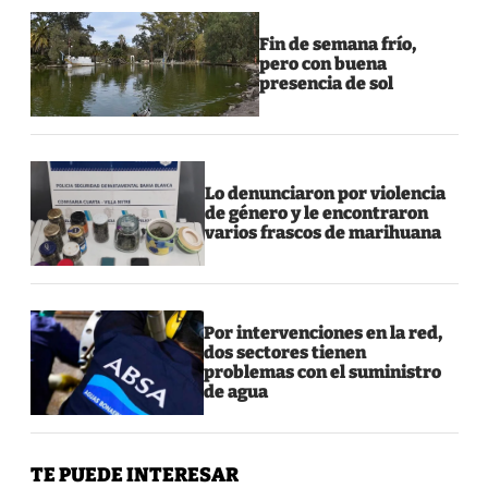
Fin de semana frío,
pero con buena
presencia de sol
Lo denunciaron por violencia
de género y le encontraron
varios frascos de marihuana
Por intervenciones en la red,
dos sectores tienen
problemas con el suministro
de agua
TE PUEDE INTERESAR