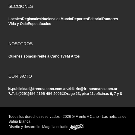
SECCIONES
Locales
Regionales
Nacionales
Mundo
Deportes
Editorial
Rumores
Vida y Ocio
Espectáculos
NOSOTROS
Quienes somos
Frente a Cano TV
FM Altos
CONTACTO
publicidad@frenteacano.com.ar
diario@frenteacano.com.ar
Tel. (0291)
456 4195
-
456 4006
Drago 23, piso 11, oficinas 6, 7 y 8
Todos los derechos reservados -
2026
® Frente A Cano - Las noticias de
Bahía Blanca
Diseño y desarrollo:
Magolla estudio