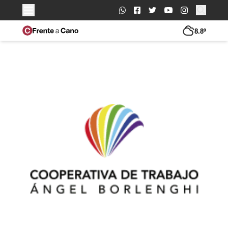
Buscar:
8.8º