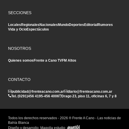
SECCIONES
Locales
Regionales
Nacionales
Mundo
Deportes
Editorial
Rumores
Vida y Ocio
Espectáculos
NOSOTROS
Quienes somos
Frente a Cano TV
FM Altos
CONTACTO
publicidad@frenteacano.com.ar
diario@frenteacano.com.ar
Tel. (0291)
456 4195
-
456 4006
Drago 23, piso 11, oficinas 6, 7 y 8
Todos los derechos reservados -
2026
® Frente A Cano - Las noticias de
Bahía Blanca
Diseño y desarrollo:
Magolla estudio