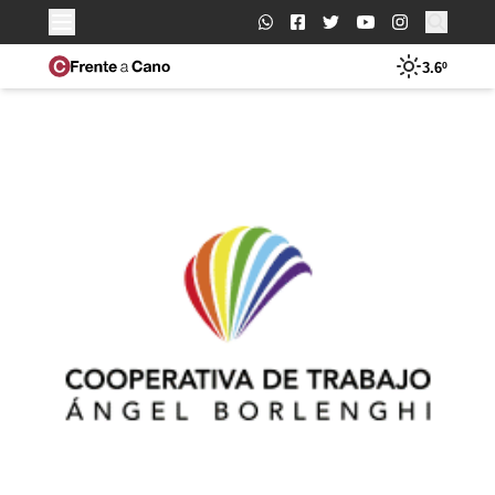
Buscar:
3.6º