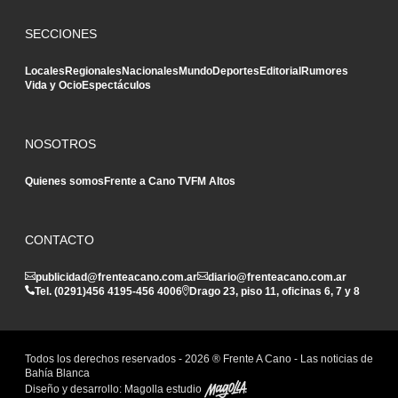
SECCIONES
Locales
Regionales
Nacionales
Mundo
Deportes
Editorial
Rumores
Vida y Ocio
Espectáculos
NOSOTROS
Quienes somos
Frente a Cano TV
FM Altos
CONTACTO
publicidad@frenteacano.com.ar
diario@frenteacano.com.ar
Tel. (0291)
456 4195
-
456 4006
Drago 23, piso 11, oficinas 6, 7 y 8
Todos los derechos reservados -
2026
® Frente A Cano - Las noticias de
Bahía Blanca
Diseño y desarrollo:
Magolla estudio