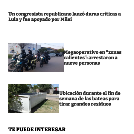
Un congresista republicano lanzó duras críticas a
Lula y fue apoyado por Milei
Megaoperativo en “zonas
calientes”: arrestaron a
nueve personas
Ubicación durante el fin de
semana de las bateas para
tirar grandes residuos
TE PUEDE INTERESAR