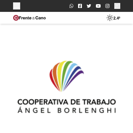
Buscar:
2.4º