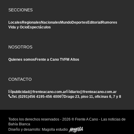
SECCIONES
Locales
Regionales
Nacionales
Mundo
Deportes
Editorial
Rumores
Vida y Ocio
Espectáculos
NOSOTROS
Quienes somos
Frente a Cano TV
FM Altos
CONTACTO
publicidad@frenteacano.com.ar
diario@frenteacano.com.ar
Tel. (0291)
456 4195
-
456 4006
Drago 23, piso 11, oficinas 6, 7 y 8
Todos los derechos reservados -
2026
® Frente A Cano - Las noticias de
Bahía Blanca
Diseño y desarrollo:
Magolla estudio