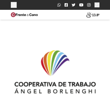
Buscar:
13.8º