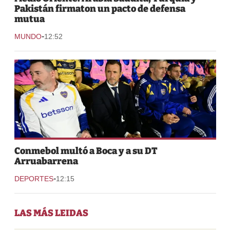
Pakistán firmaton un pacto de defensa
mutua
-
MUNDO
12:52
Conmebol multó a Boca y a su DT
Arruabarrena
-
DEPORTES
12:15
LAS MÁS LEIDAS