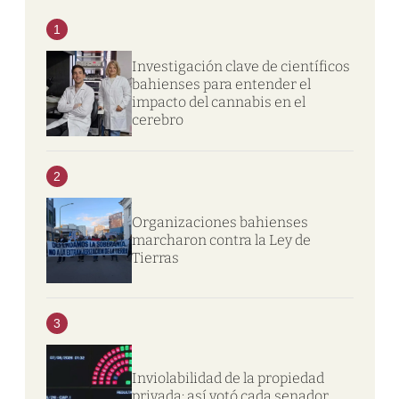
1
Investigación clave de científicos
bahienses para entender el
impacto del cannabis en el
cerebro
2
Organizaciones bahienses
marcharon contra la Ley de
Tierras
3
Inviolabilidad de la propiedad
privada: así votó cada senador