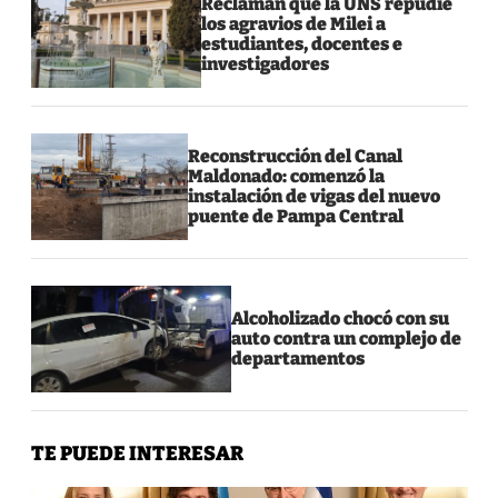
Reclaman que la UNS repudie
los agravios de Milei a
estudiantes, docentes e
investigadores
Reconstrucción del Canal
Maldonado: comenzó la
instalación de vigas del nuevo
puente de Pampa Central
Alcoholizado chocó con su
auto contra un complejo de
departamentos
TE PUEDE INTERESAR