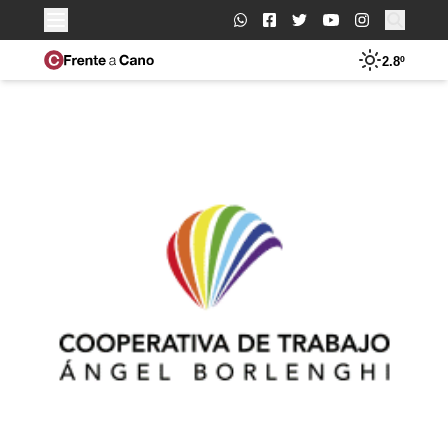
Buscar:
2.8º