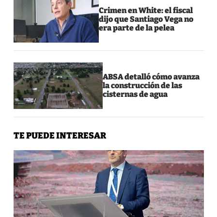
Crimen en White: el fiscal
dijo que Santiago Vega no
era parte de la pelea
ABSA detalló cómo avanza
la construcción de las
cisternas de agua
TE PUEDE INTERESAR