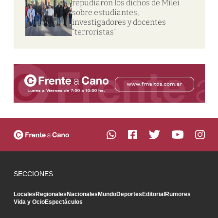
repudiaron los dichos de Milei
sobre estudiantes,
investigadores y docentes
“terroristas”
SECCIONES
Locales
Regionales
Nacionales
Mundo
Deportes
Editorial
Rumores
Vida y Ocio
Espectáculos