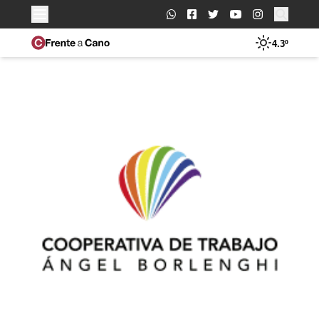
Buscar:
4.3º