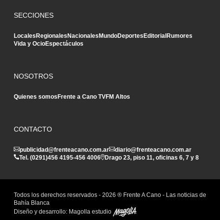
SECCIONES
Locales
Regionales
Nacionales
Mundo
Deportes
Editorial
Rumores
Vida y Ocio
Espectáculos
NOSOTROS
Quienes somos
Frente a Cano TV
FM Altos
CONTACTO
publicidad@frenteacano.com.ar
diario@frenteacano.com.ar
Tel. (0291)
456 4195
-
456 4006
Drago 23, piso 11, oficinas 6, 7 y 8
Todos los derechos reservados -
2026
® Frente A Cano - Las noticias de
Bahía Blanca
Diseño y desarrollo:
Magolla estudio