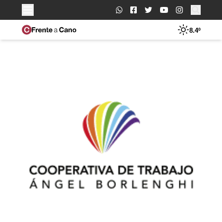
Buscar:
8.4º