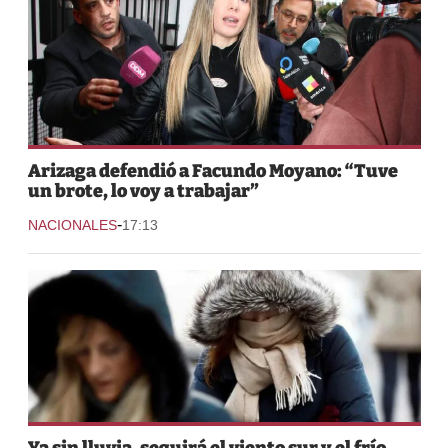
Arizaga defendió a Facundo Moyano: “Tuve
un brote, lo voy a trabajar”
-
NACIONALES
17:13
Ya sin lluvia, seguirá el viento sur y el frío