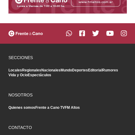
SECCIONES
Locales
Regionales
Nacionales
Mundo
Deportes
Editorial
Rumores
Vida y Ocio
Espectáculos
NOSOTROS
Quienes somos
Frente a Cano TV
FM Altos
CONTACTO