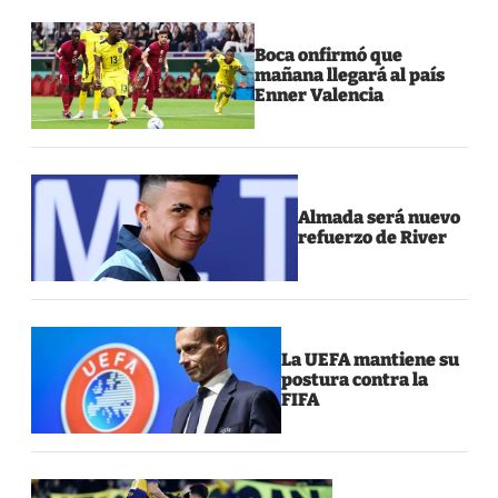
Boca onfirmó que
mañana llegará al país
Enner Valencia
Almada será nuevo
refuerzo de River
La UEFA mantiene su
postura contra la
FIFA