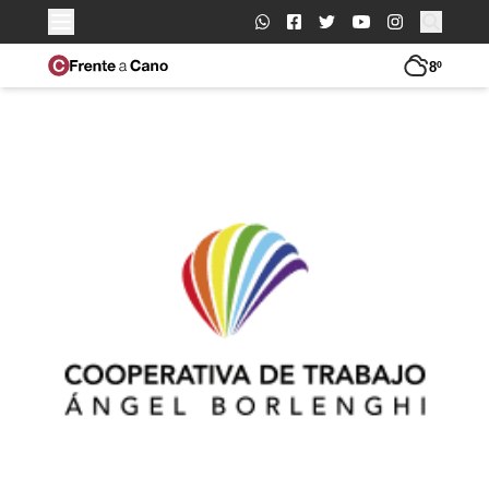
Buscar:
8º