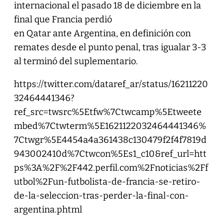
internacional el pasado 18 de diciembre en la
final que Francia perdió
en Qatar ante Argentina, en definición con
remates desde el punto penal, tras igualar 3-3
al terminó del suplementario.
https://twitter.com/dataref_ar/status/16211220
32464441346?
ref_src=twsrc%5Etfw%7Ctwcamp%5Etweete
mbed%7Ctwterm%5E1621122032464441346%
7Ctwgr%5E4454a4a361438c130479f2f4f7819d
943002410d%7Ctwcon%5Es1_c10&ref_url=htt
ps%3A%2F%2F442.perfil.com%2Fnoticias%2Ff
utbol%2Fun-futbolista-de-francia-se-retiro-
de-la-seleccion-tras-perder-la-final-con-
argentina.phtml