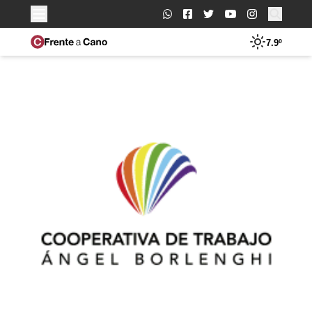
Buscar:
7.9º