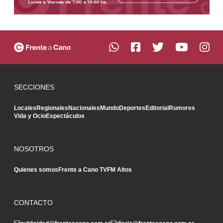
SECCIONES
Locales
Regionales
Nacionales
Mundo
Deportes
Editorial
Rumores
Vida y Ocio
Espectáculos
NOSOTROS
Quienes somos
Frente a Cano TV
FM Altos
CONTACTO