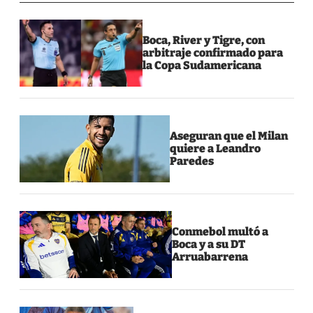
Boca, River y Tigre, con
arbitraje confirmado para
la Copa Sudamericana
Aseguran que el Milan
quiere a Leandro
Paredes
Conmebol multó a
Boca y a su DT
Arruabarrena