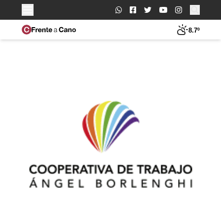
Buscar:
8.7º