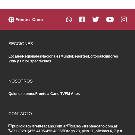
SECCIONES
Locales
Regionales
Nacionales
Mundo
Deportes
Editorial
Rumores
Vida y Ocio
Espectáculos
NOSOTROS
Quienes somos
Frente a Cano TV
FM Altos
CONTACTO
publicidad@frenteacano.com.ar
diario@frenteacano.com.ar
Tel. (0291)
456 4195
-
456 4006
Drago 23, piso 11, oficinas 6, 7 y 8