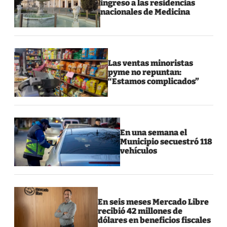
ingreso a las residencias
nacionales de Medicina
Las ventas minoristas
pyme no repuntan:
“Estamos complicados”
En una semana el
Municipio secuestró 118
vehículos
En seis meses Mercado Libre
recibió 42 millones de
dólares en beneficios fiscales