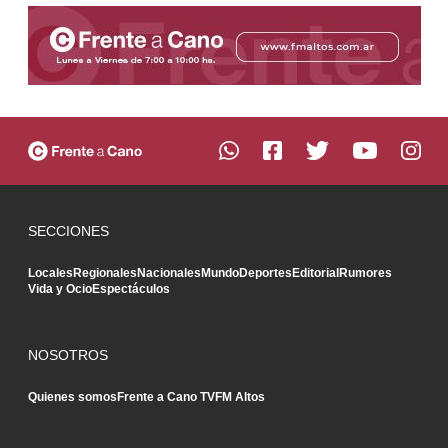
SECCIONES
Locales
Regionales
Nacionales
Mundo
Deportes
Editorial
Rumores
Vida y Ocio
Espectáculos
NOSOTROS
Quienes somos
Frente a Cano TV
FM Altos