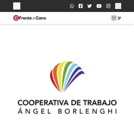
Buscar:
3º