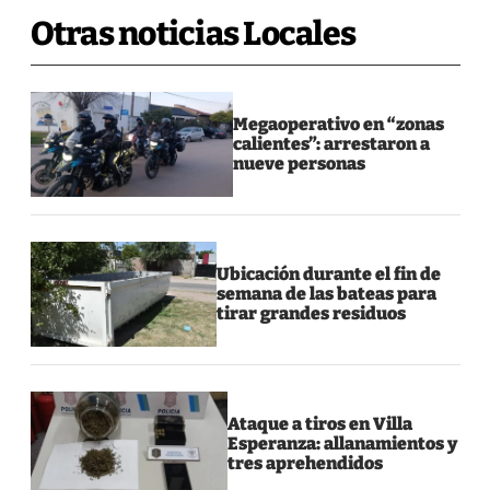
Otras noticias Locales
Megaoperativo en “zonas
calientes”: arrestaron a
nueve personas
Ubicación durante el fin de
semana de las bateas para
tirar grandes residuos
Ataque a tiros en Villa
Esperanza: allanamientos y
tres aprehendidos