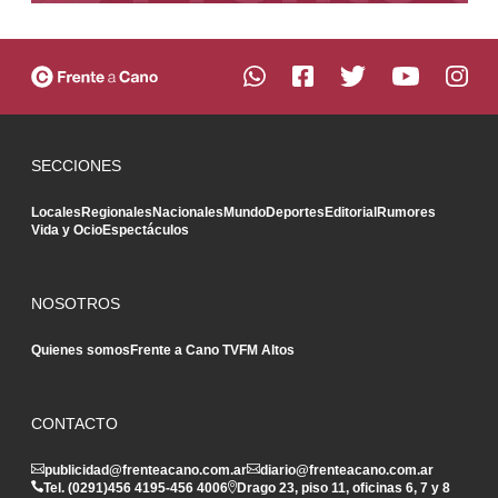
SECCIONES
Locales
Regionales
Nacionales
Mundo
Deportes
Editorial
Rumores
Vida y Ocio
Espectáculos
NOSOTROS
Quienes somos
Frente a Cano TV
FM Altos
CONTACTO
publicidad@frenteacano.com.ar
diario@frenteacano.com.ar
Tel. (0291)
456 4195
-
456 4006
Drago 23, piso 11, oficinas 6, 7 y 8