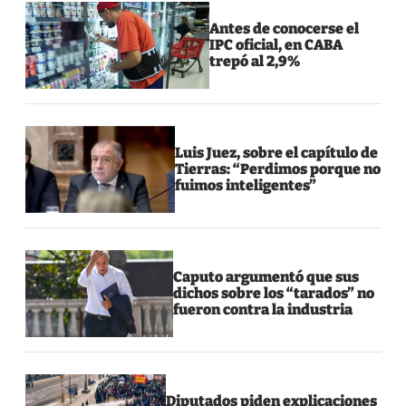
Antes de conocerse el
IPC oficial, en CABA
trepó al 2,9%
Luis Juez, sobre el capítulo de
Tierras: “Perdimos porque no
fuimos inteligentes”
Caputo argumentó que sus
dichos sobre los “tarados” no
fueron contra la industria
Diputados piden explicaciones