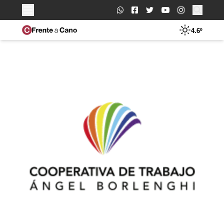
Buscar:
4.6º