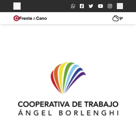
Buscar:
9º