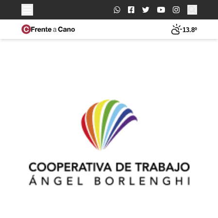
Buscar:
13.8º