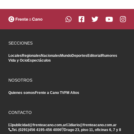
SECCIONES
Locales
Regionales
Nacionales
Mundo
Deportes
Editorial
Rumores
Vida y Ocio
Espectáculos
NOSOTROS
Quienes somos
Frente a Cano TV
FM Altos
CONTACTO
publicidad@frenteacano.com.ar
diario@frenteacano.com.ar
Tel. (0291)
456 4195
-
456 4006
Drago 23, piso 11, oficinas 6, 7 y 8