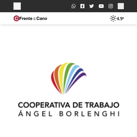
Buscar:
4.5º