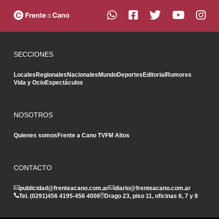
SECCIONES
Locales
Regionales
Nacionales
Mundo
Deportes
Editorial
Rumores
Vida y Ocio
Espectáculos
NOSOTROS
Quienes somos
Frente a Cano TV
FM Altos
CONTACTO
publicidad@frenteacano.com.ar
diario@frenteacano.com.ar
Tel. (0291)
456 4195
-
456 4006
Drago 23, piso 11, oficinas 6, 7 y 8