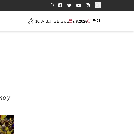
Buscar:
15:21
10.3º
Bahía Blanca
7.8.2026
mo y