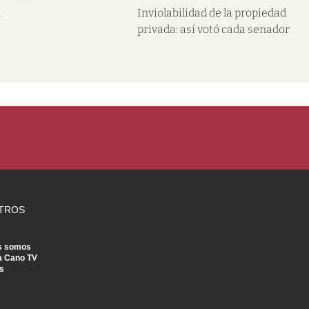
l
Inviolabilidad de la propiedad
privada: así votó cada senador
TROS
s somos
a Cano TV
s