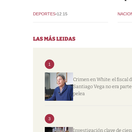
-
DEPORTES
12:15
NACIO
LAS MÁS LEIDAS
1
Crimen en White: el fiscal d
Santiago Vega no era parte 
pelea
3
Investigación clave de cien