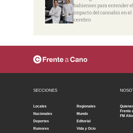
bahienses para entender e
impacto del cannabis en el
cerebro
SECCIONES
NOSO
Locales
Regionales
Quiene
Frente 
Nacionales
Mundo
FM Alto
Deportes
Editorial
Rumores
Vida y Ocio