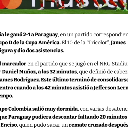
a le ganó 2-1 a Paraguay
, en un partido correspondien
po D de la Copa América.
El 10 de la “Tricolor”,
James
igura y dio dos asistencias.
el marcador
en el partido que se jugó en el NRG Stadi
r
Daniel Muñoz, a los 32 minutos
, que definió de cabe
James Rodríguez. Este último terminó de consolidars
entro cuando a los 42 minutos asistió a Jefferson Le
iempo.
mpo Colombia salió muy dormida
, con varias desaten
que Paraguay pudiera descontar faltando 20 minutos
o Enciso
, quien pudo sacar un
remate cruzado después