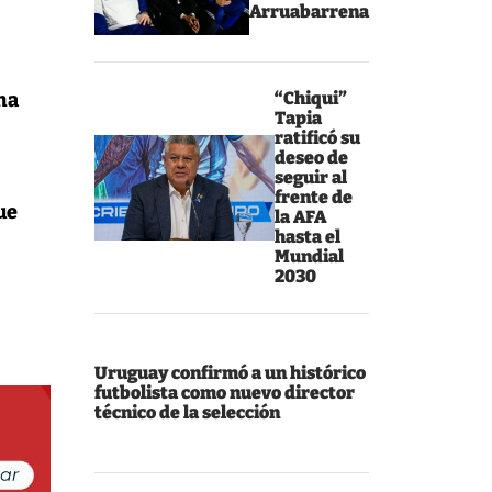
Arruabarrena
ha
“Chiqui”
Tapia
ratificó su
deseo de
seguir al
frente de
ue
la AFA
hasta el
Mundial
2030
Uruguay confirmó a un histórico
futbolista como nuevo director
técnico de la selección