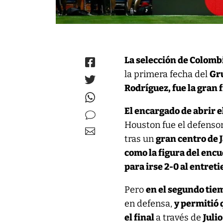
La selección de Colombi
la primera fecha del
Gru
Rodríguez, fue la gran f
El encargado de abrir 
Houston fue el defenso
tras un
gran centro de 
como la figura del encu
para irse 2-0 al entret
Pero
en el segundo tie
en defensa,
y permitió 
el final
a través de
Juli