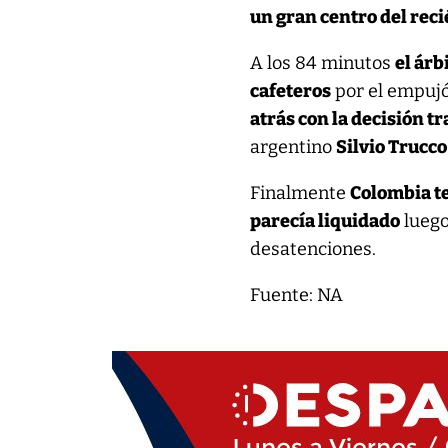
un gran centro del rec
A los 84 minutos
el árb
cafeteros
por el empujó
atrás con la decisión t
argentino
Silvio Trucco
Finalmente
Colombia te
parecía liquidado
luego
desatenciones.
Fuente: NA