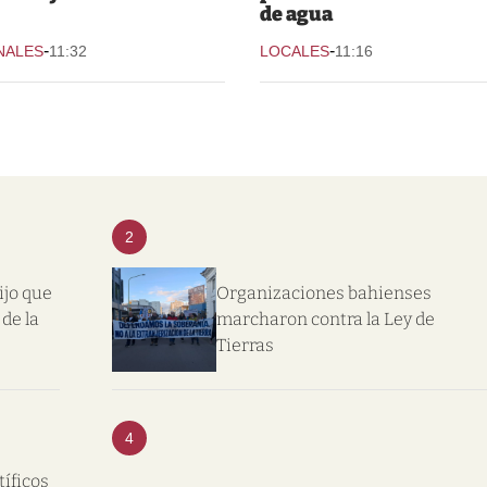
de agua
-
-
NALES
11:32
LOCALES
11:16
2
ijo que
Organizaciones bahienses
de la
marcharon contra la Ley de
Tierras
4
tíficos