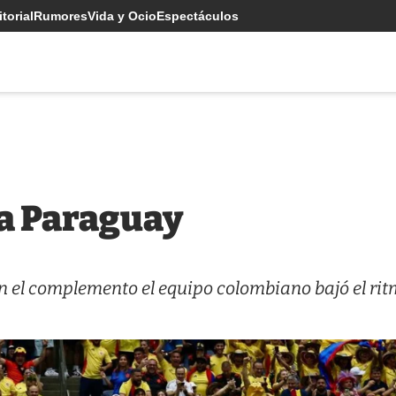
torial
Rumores
Vida y Ocio
Espectáculos
 a Paraguay
n el complemento el equipo colombiano bajó el rit