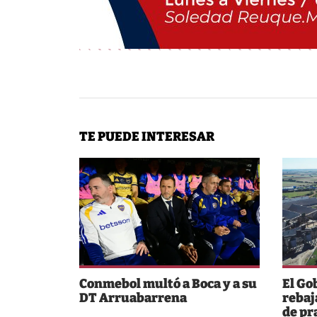
TE PUEDE INTERESAR
Conmebol multó a Boca y a su
El Gob
DT Arruabarrena
rebaj
de pr