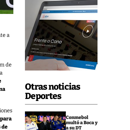
te a
um de
za
e
Otras noticias
rma
Deportes
ciones
Conmebol
 para
multó a Boca y
 de
a su DT