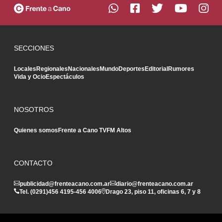
SECCIONES
Locales
Regionales
Nacionales
Mundo
Deportes
Editorial
Rumores
Vida y Ocio
Espectáculos
NOSOTROS
Quienes somos
Frente a Cano TV
FM Altos
CONTACTO
publicidad@frenteacano.com.ar
diario@frenteacano.com.ar
Tel. (0291)
456 4195
-
456 4006
Drago 23, piso 11, oficinas 6, 7 y 8