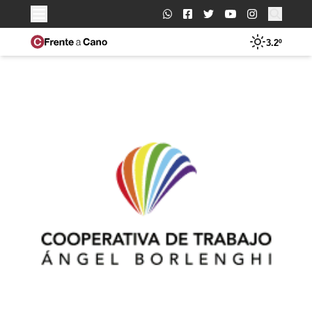
Buscar:
3.2º