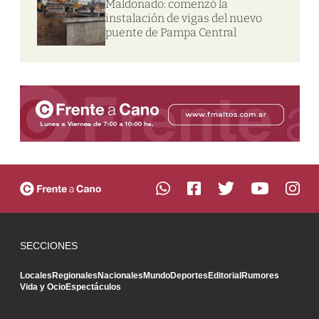
Maldonado: comenzó la
instalación de vigas del nuevo
puente de Pampa Central
SECCIONES
Locales
Regionales
Nacionales
Mundo
Deportes
Editorial
Rumores
Vida y Ocio
Espectáculos