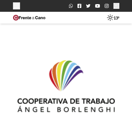
Buscar:
13º