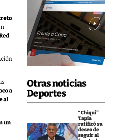
creto
en
(Red
ación
Otras noticias
us
oco a
Deportes
e al
“Chiqui”
Tapia
en un
ratificó su
deseo de
seguir al