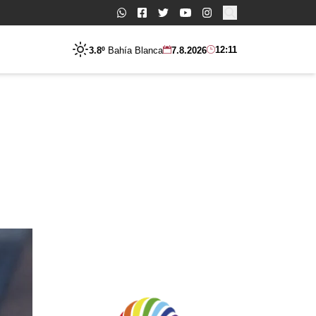
Buscar:
12:11
3.8º
Bahía Blanca
7.8.2026