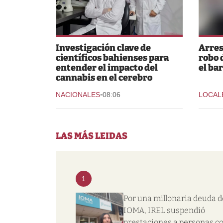
Investigación clave de
Arres
científicos bahienses para
robo 
entender el impacto del
el bar
cannabis en el cerebro
-
NACIONALES
08:06
LOCAL
LAS MÁS LEIDAS
1
Por una millonaria deuda d
IOMA, IREL suspendió
prestaciones a personas c