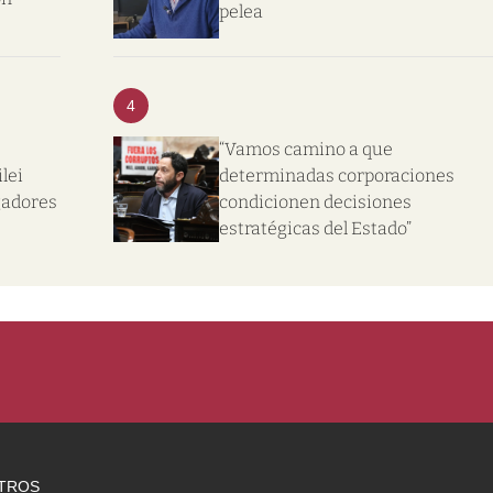
pelea
4
“Vamos camino a que
lei
determinadas corporaciones
gadores
condicionen decisiones
estratégicas del Estado”
TROS