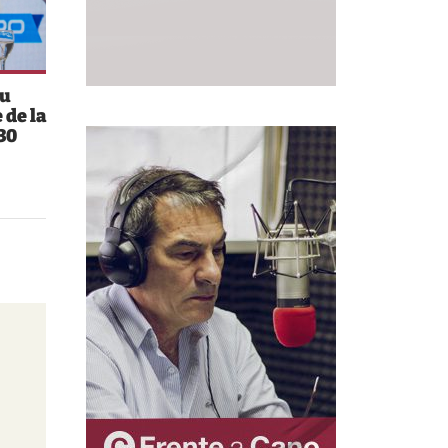
su
 de la
30