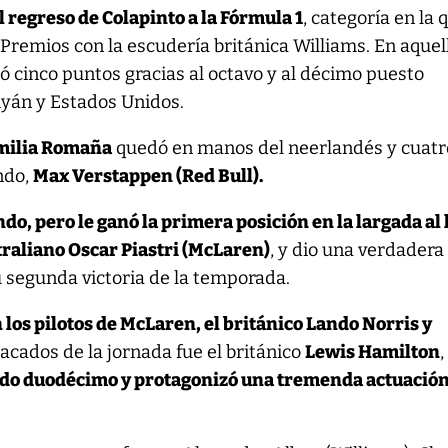
l regreso de Colapinto a la Fórmula 1
, categoría en la 
remios con la escudería británica Williams. En aquel
ó cinco puntos gracias al octavo y al décimo puesto
yán y Estados Unidos.
Emilia Romaña
quedó en manos del neerlandés y cuatr
ndo,
Max Verstappen (Red Bull).
o, pero le ganó la primera posición en la largada al 
traliano Oscar Piastri (McLaren)
, y dio una verdadera
u segunda victoria de la temporada.
 los pilotos de McLaren, el británico Lando Norris y
tacados de la jornada fue el británico
Lewis Hamilton
,
ado duodécimo y protagonizó una tremenda actuación