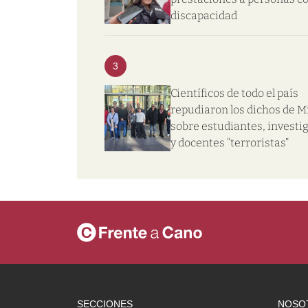
discapacidad
3
Científicos de todo el país
repudiaron los dichos de Mi
sobre estudiantes, investi
y docentes “terroristas”
SECCIONES
NOSO