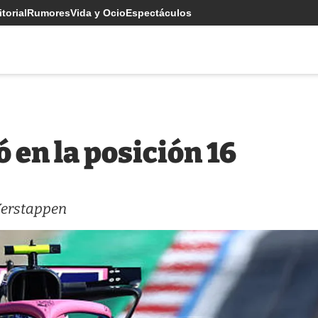
torial
Rumores
Vida y Ocio
Espectáculos
 en la posición 16
Verstappen