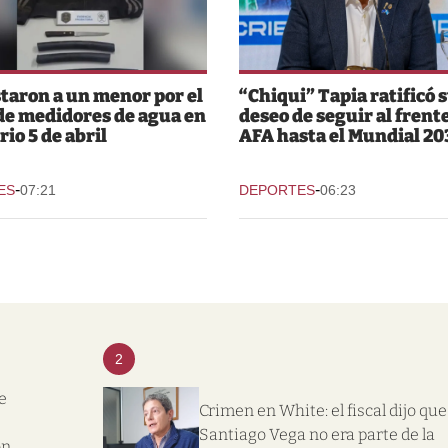
taron a un menor por el
“Chiqui” Tapia ratificó 
de medidores de agua en
deseo de seguir al frente
rio 5 de abril
AFA hasta el Mundial 20
-
-
ES
07:21
DEPORTES
06:23
2
e
Crimen en White: el fiscal dijo que
Santiago Vega no era parte de la
on