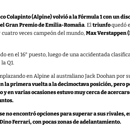
co Colapinto (Alpine) volvió a la Fórmula 1 con un dis
 el Gran Premio de Emilia-Romaña
. El
triunfo
quedó 
y cuatro veces campeón del mundo,
Max Verstappen 
ado en el 16° puesto, luego de una accidentada clasific
la Q1.
mplazando en Alpine al australiano Jack Doohan por s
en la primera vuelta a la decimoctava posición, pero p
o y en varias ocasiones estuvo muy cerca de acercars
untos.
nse no encontró opciones para superar a sus rivales, 
 Dino Ferrari, con pocas zonas de adelantamiento.