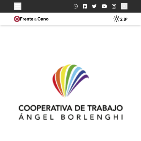
Buscar:
2.8º