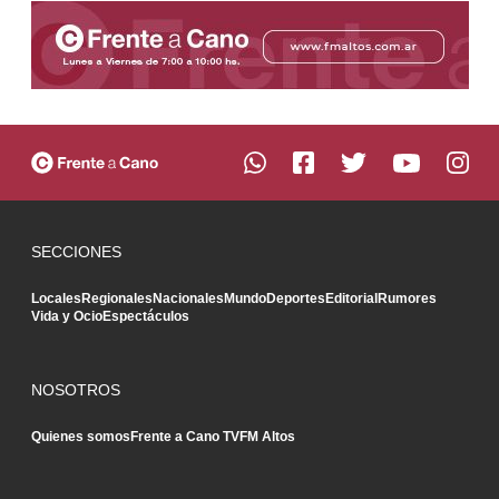
SECCIONES
Locales
Regionales
Nacionales
Mundo
Deportes
Editorial
Rumores
Vida y Ocio
Espectáculos
NOSOTROS
Quienes somos
Frente a Cano TV
FM Altos