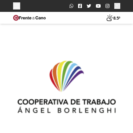
Buscar:
8.5º