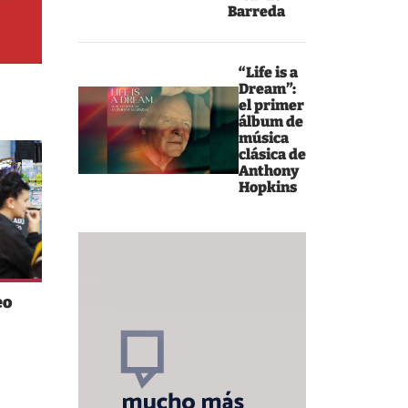
Barreda
“Life is a
Dream”:
el primer
álbum de
música
clásica de
Anthony
Hopkins
eo