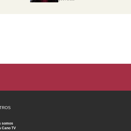
TROS
s somos
a Cano TV