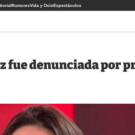
torial
Rumores
Vida y Ocio
Espectáculos
z fue denunciada por p