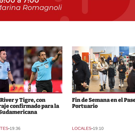
 River y Tigre, con
Fin de Semana en el Pas
raje confirmado para la
Portuario
 Sudamericana
-
-
TES
19:36
LOCALES
19:10