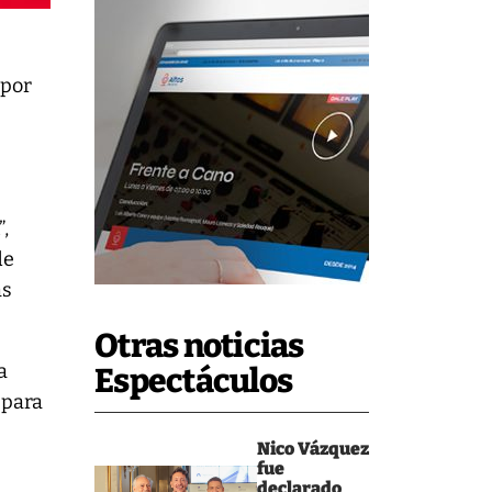
 por
s
,
de
as
Otras noticias
a
Espectáculos
 para
Nico Vázquez
fue
,
declarado