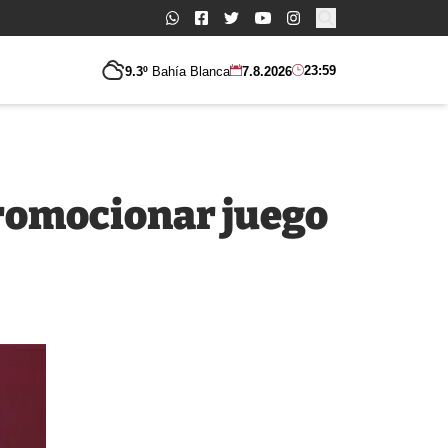
Buscar:
23:59
9.3º
Bahía Blanca
7.8.2026
romocionar juego