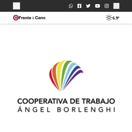
Buscar:
6.9º