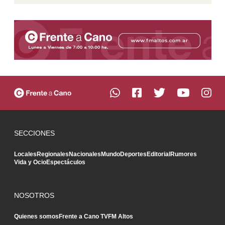
SECCIONES
Locales
Regionales
Nacionales
Mundo
Deportes
Editorial
Rumores
Vida y Ocio
Espectáculos
NOSOTROS
Quienes somos
Frente a Cano TV
FM Altos