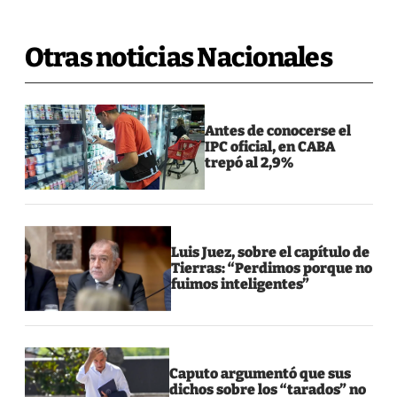
Otras noticias Nacionales
Antes de conocerse el
IPC oficial, en CABA
trepó al 2,9%
Luis Juez, sobre el capítulo de
Tierras: “Perdimos porque no
fuimos inteligentes”
Caputo argumentó que sus
dichos sobre los “tarados” no