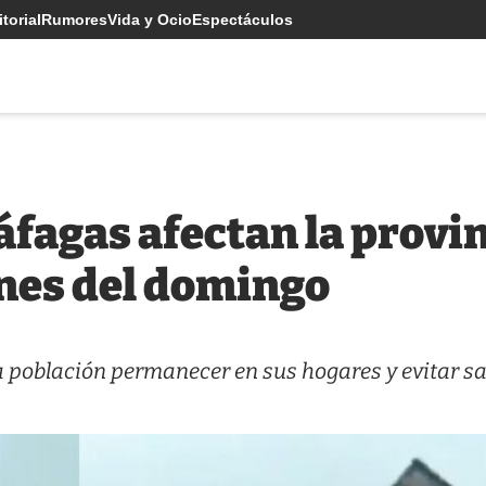
torial
Rumores
Vida y Ocio
Espectáculos
áfagas afectan la provi
ones del domingo
a población permanecer en sus hogares y evitar sal