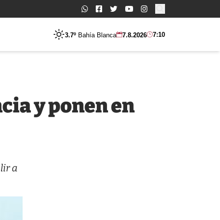
Buscar:
7:10
3.7º
Bahía Blanca
7.8.2026
ncia y ponen en
ir a