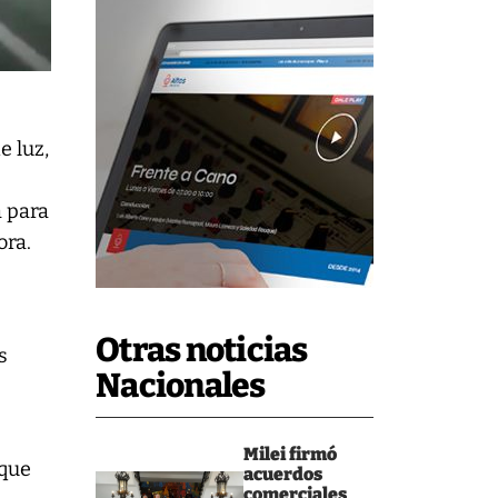
e luz,
a para
ora.
Otras noticias
s
Nacionales
Milei firmó
 que
acuerdos
comerciales