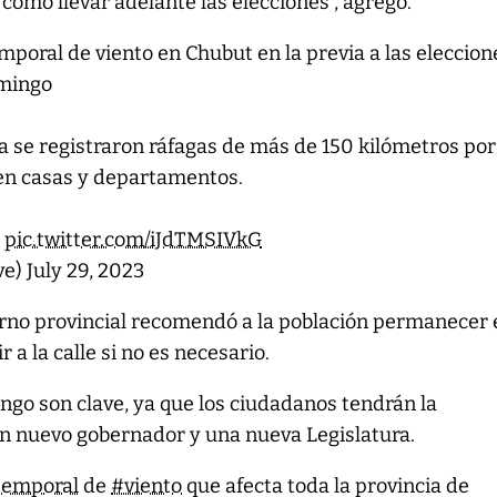
cómo llevar adelante las elecciones”, agregó.
emporal de viento en Chubut en la previa a las eleccion
omingo
 se registraron ráfagas de más de 150 kilómetros por
en casas y departamentos.
e
pic.twitter.com/iJdTMSIVkG
ve)
July 29, 2023
ierno provincial recomendó a la población permanecer
r a la calle si no es necesario.
ngo son clave, ya que los ciudadanos tendrán la
un nuevo gobernador y una nueva Legislatura.
temporal
de
#viento
que afecta toda la provincia de