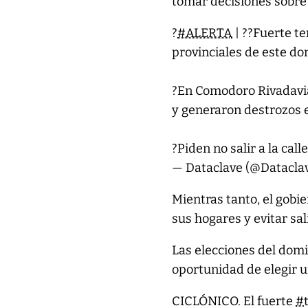
tomar decisiones sobre 
?
#ALERTA
| ?️?Fuerte t
provinciales de este d
?En Comodoro Rivadavia
y generaron destrozos 
?Piden no salir a la call
— Dataclave (@Datacla
Mientras tanto, el gob
sus hogares y evitar sali
Las elecciones del domi
oportunidad de elegir 
CICLÓNICO. El fuerte
#