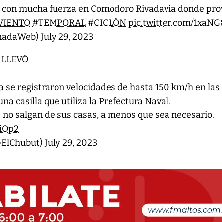
ir con mucha fuerza en Comodoro Rivadavia donde pr
VIENTO
#TEMPORAL
#CICLÓN
pic.twitter.com/1xaN
rnadaWeb)
July 29, 2023
E LLEVÓ
 se registraron velocidades de hasta 150 km/h en las
una casilla que utiliza la Prefectura Naval.
e no salgan de sus casas, a menos que sea necesario.
HiOp2
@ElChubut)
July 29, 2023