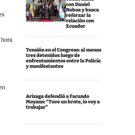
con Daniel
Noboa y busca
es
reforzar la
relación con
Ecuador
 hora
Tensión en el Congreso: al menos
tres detenidos luego de
enfrentamientos entre la Policía
y manifestantes
 en
Arizaga defendió a Facundo
Moyano: “Tuve un brote, lo voy a
trabajar”