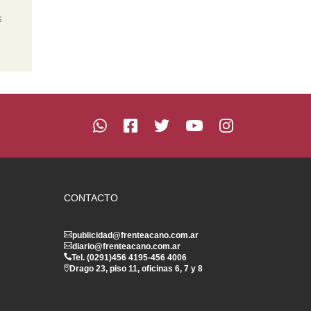
s
CONTACTO
publicidad@frenteacano.com.ar
diario@frenteacano.com.ar
Tel. (0291)
456 4195
-
456 4006
Drago 23, piso 11, oficinas 6, 7 y 8