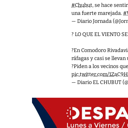
#Chubut
, se hace sent
una fuerte marejada.
#
— Diario Jornada (@Jo
? LO QUE EL VIENTO S
?En Comodoro Rivadavia
ráfagas y casi se llevan 
?Piden a los vecinos qu
pic.twitter.com/1ZaC9
— Diario EL CHUBUT (