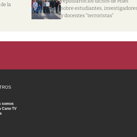
repudiaron los dichos de Milei
de la
sobre estudiantes, investigadore
y docentes “terroristas”
TROS
s somos
a Cano TV
s