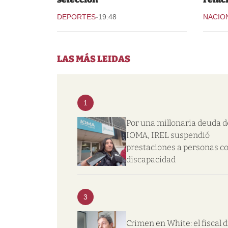
-
DEPORTES
19:48
NACIO
LAS MÁS LEIDAS
1
Por una millonaria deuda d
IOMA, IREL suspendió
prestaciones a personas c
discapacidad
3
Crimen en White: el fiscal d