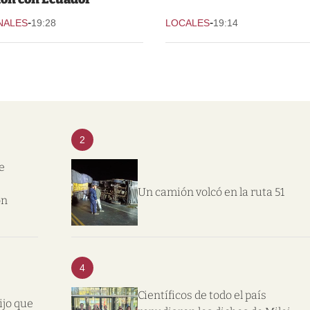
-
-
NALES
19:28
LOCALES
19:14
2
e
Un camión volcó en la ruta 51
on
4
Científicos de todo el país
ijo que