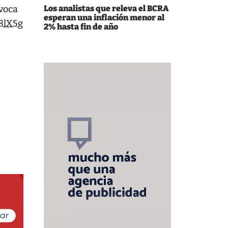
ovoca
Los analistas que releva el BCRA
esperan una inflación menor al
G8lX5g
2% hasta fin de año