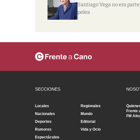
Santiago Vega no era parte 
pelea
SECCIONES
NOSO
Locales
Regionales
Quiene
Frente 
Nacionales
Mundo
FM Alto
Deportes
Editorial
Rumores
Vida y Ocio
Espectáculos