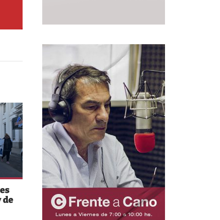
es
 de