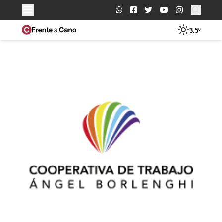
Buscar:
3.5º