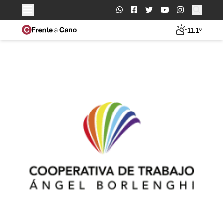
Buscar:
11.1º