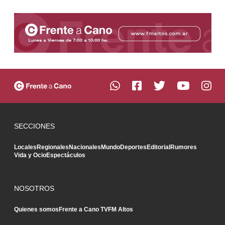
SECCIONES
Locales
Regionales
Nacionales
Mundo
Deportes
Editorial
Rumores
Vida y Ocio
Espectáculos
NOSOTROS
Quienes somos
Frente a Cano TV
FM Altos