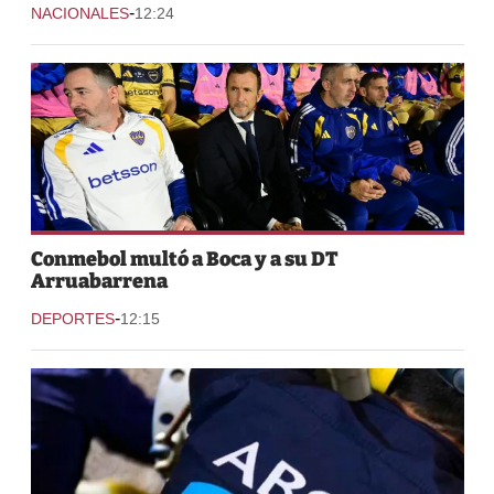
-
NACIONALES
12:24
Conmebol multó a Boca y a su DT
Arruabarrena
-
DEPORTES
12:15