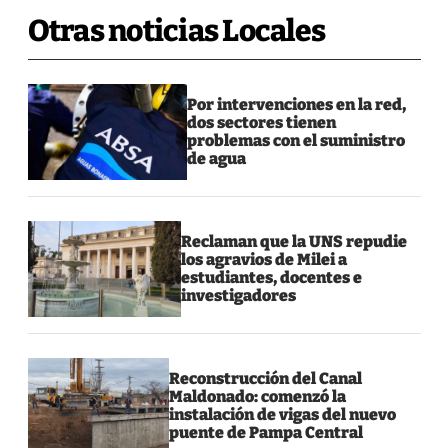
Otras noticias Locales
Por intervenciones en la red,
dos sectores tienen
problemas con el suministro
de agua
Reclaman que la UNS repudie
los agravios de Milei a
estudiantes, docentes e
investigadores
Reconstrucción del Canal
Maldonado: comenzó la
instalación de vigas del nuevo
puente de Pampa Central